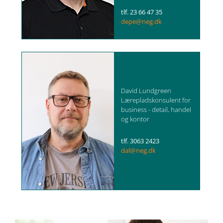
tlf. 23 66 47 35
depe@neg.dk
David Lundgreen
Lærepladskonsulent for
business - detail, handel
og kontor
tlf. 3063 2423
dal@neg.dk