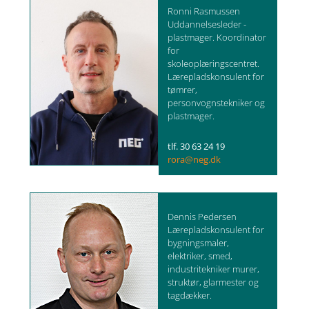
Ronni Rasmussen
Uddannelsesleder -
plastmager. Koordinator
for
skoleoplæringscentret.
Lærepladskonsulent for
tømrer,
personvognstekniker og
plastmager.
tlf. 30 63 24 19
rora@neg.dk
Dennis Pedersen
Lærepladskonsulent for
bygningsmaler,
elektriker, smed,
industritekniker murer,
struktør, glarmester og
tagdækker.