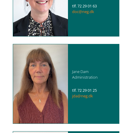
tlf. 72 29 01 63
doc@neg.dk
Jane Dam
Administration
tlf. 72 29 01 25
jda@neg.dk