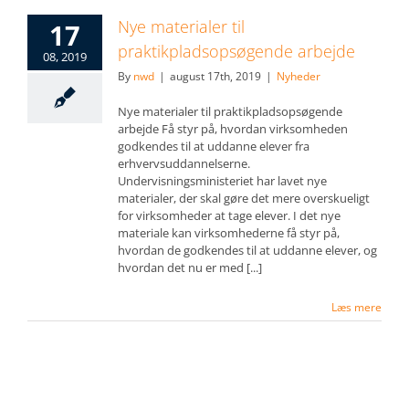
Nye materialer til
17
praktikpladsopsøgende arbejde
08, 2019
By
nwd
|
august 17th, 2019
|
Nyheder
Nye materialer til praktikpladsopsøgende
arbejde Få styr på, hvordan virksomheden
godkendes til at uddanne elever fra
erhvervsuddannelserne.
Undervisningsministeriet har lavet nye
materialer, der skal gøre det mere overskueligt
for virksomheder at tage elever. I det nye
materiale kan virksomhederne få styr på,
hvordan de godkendes til at uddanne elever, og
hvordan det nu er med [...]
Læs mere