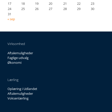
17
18
19
20
21
22
23
24
25
26
27
28
29
30
31
« sep
Virksomhed
Aftalemuligheder
Faglige udvalg
Økonomi
Lærling
Oplæring i Udlandet
Aftalemuligheder
Voksenlærling