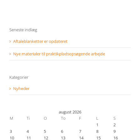
Seneste indlæg
Aftaleblanketter er opdateret
Nye materialer til praktikpladsopsøgende arbejde
Kategorier
Nyheder
august 2026
M
Ti
O
To
F
L
S
1
2
3
4
5
6
7
8
9
10
11
12
13
14
15
16