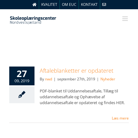
Skip
KVALITET
OM EUC
KONTAKT
to
content
Aftaleblanketter er opdateret
27
By
nwd
|
september 27th, 2019
|
Nyheder
09, 2019
PDF-blanket til Uddannelsesaftale, Tillæg til
uddannelsesaftale og Ophævelse af
uddannelsesaftale er opdateret og findes HER.
Læs mere